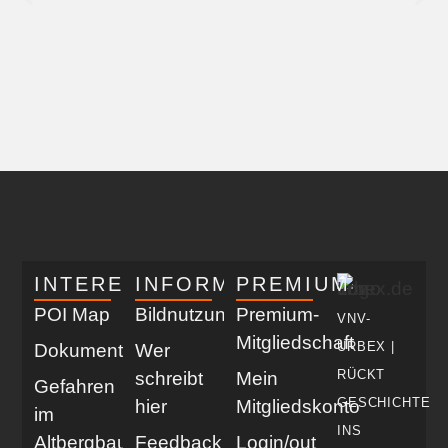
INTERESSANT
INFORMATIV
PREMIUM
POI Map
Bildnutzung
Premium-
VNV-
Mitgliedschaft
URBEX |
Dokumentationen
Wer
RÜCKT
schreibt
Mein
Gefahren
GESCHICHTE
hier
Mitgliedskonto
im
INS
Altbergbau
Feedback
Login/out