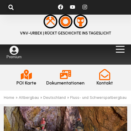
VNV-URBEX | RÜCKT GESCHICHTE INS TAGESLICHT
Premium
POI Karte
Dokumentationen
Kontakt
Home
»
Altbergbau
»
Deutschland
»
Fluss- und Schwerspatbergbau