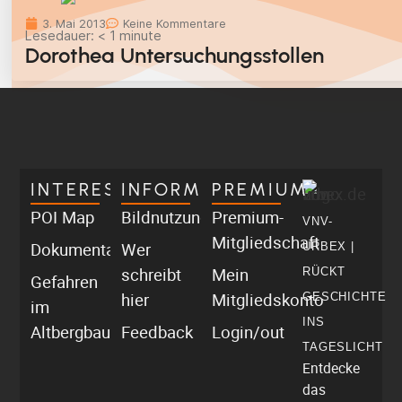
3. Mai 2013
Keine Kommentare
Lesedauer:
< 1
minute
Dorothea Untersuchungsstollen
INTERESSANT
INFORMATIV
PREMIUM
POI Map
Bildnutzung
Premium-
VNV-
Mitgliedschaft
Dokumentationen
Wer
URBEX |
schreibt
Mein
RÜCKT
Gefahren
hier
Mitgliedskonto
GESCHICHTE
im
INS
Altbergbau
Feedback
Login/out
TAGESLICHT
Entdecke
das