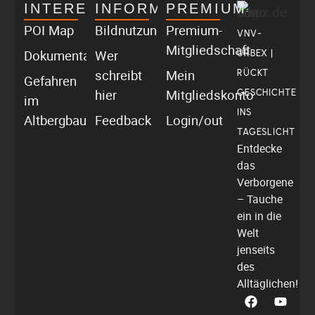
INTERESSANT
INFORMATIV
PREMIUM
POI Map
Bildnutzung
Premium-
VNV-
Mitgliedschaft
Dokumentationen
Wer
URBEX |
schreibt
Mein
RÜCKT
Gefahren
hier
Mitgliedskonto
GESCHICHTE
im
INS
Altbergbau
Feedback
Login/out
TAGESLICHT
Entdecke
das
Verborgene
– Tauche
ein in die
Welt
jenseits
des
Alltäglichen!