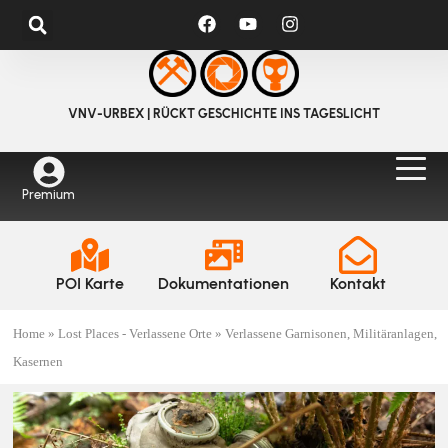
VNV-URBEX | RÜCKT GESCHICHTE INS TAGESLICHT
Premium
POI Karte
Dokumentationen
Kontakt
Home
»
Lost Places - Verlassene Orte
»
Verlassene Garnisonen, Militäranlagen,
Kasernen