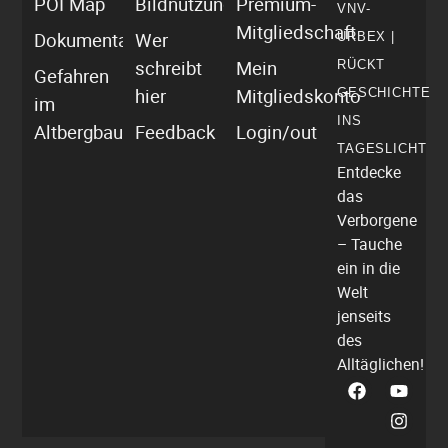
POI Map
Bildnutzung
Premium-
VNV-
Mitgliedschaft
Dokumentationen
Wer
URBEX |
schreibt
Mein
RÜCKT
Gefahren
hier
Mitgliedskonto
GESCHICHTE
im
INS
Altbergbau
Feedback
Login/out
TAGESLICHT
Entdecke
das
Verborgene
– Tauche
ein in die
Welt
jenseits
des
Alltäglichen!