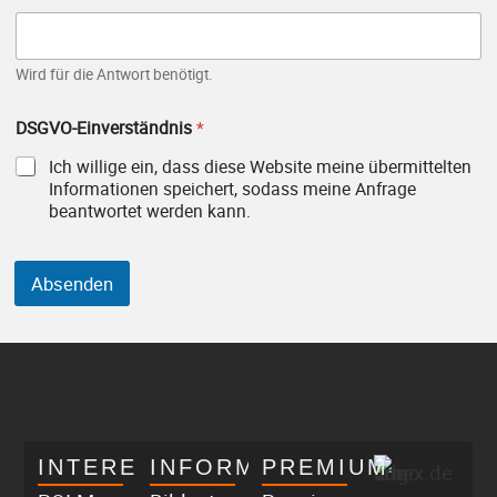
i
n
e
E
Wird für die Antwort benötigt.
-
M
DSGVO-Einverständnis
*
a
i
Ich willige ein, dass diese Website meine übermittelten
l
Informationen speichert, sodass meine Anfrage
-
beantwortet werden kann.
A
d
r
Absenden
e
s
s
e
F
r
a
g
e
INTERESSANT
INFORMATIV
PREMIUM