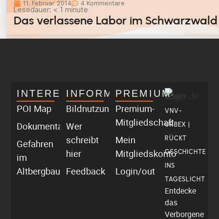
11. Februar 2014
4 Kommentare
Lesedauer:
< 1
minute
Das verlassene Labor im Schwarzwald
INTERESSANT
INFORMATIV
PREMIUM
POI Map
Bildnutzung
Premium-
VNV-
Mitgliedschaft
Dokumentationen
Wer
URBEX |
schreibt
Mein
RÜCKT
Gefahren
hier
Mitgliedskonto
GESCHICHTE
im
INS
Altbergbau
Feedback
Login/out
TAGESLICHT
Entdecke
das
Verborgene