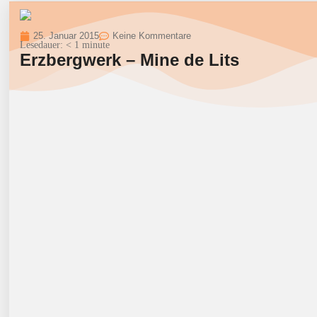
25. Januar 2015
Keine Kommentare
Lesedauer:
< 1
minute
Erzbergwerk – Mine de Lits