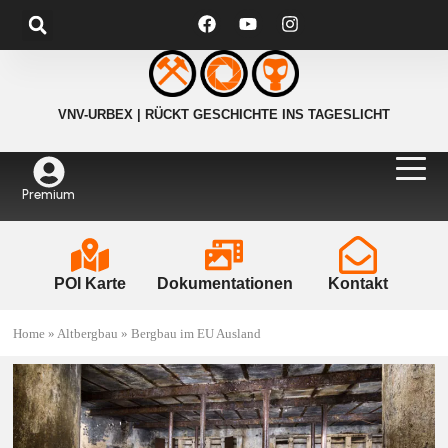
VNV-URBEX | RÜCKT GESCHICHTE INS TAGESLICHT
Premium
POI Karte
Dokumentationen
Kontakt
Home
»
Altbergbau
»
Bergbau im EU Ausland