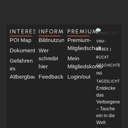
INTERESSANT
INFORMATIV
PREMIUM
POI Map
Bildnutzung
Premium-
VNV-
Mitgliedschaft
URBEX |
Dokumentationen
Wer
RÜCKT
schreibt
Mein
Gefahren
GESCHICHTE
hier
Mitgliedskonto
im
INS
Altbergbau
Feedback
Login/out
TAGESLICHT
Entdecke
das
Verborgene
– Tauche
ein in die
Welt