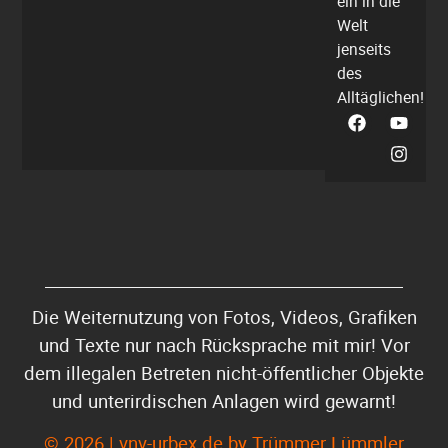
ein in die
Welt
jenseits
des
Alltäglichen!
Die Weiternutzung von Fotos, Videos, Grafiken
und Texte nur nach Rücksprache mit mir! Vor
dem illegalen Betreten nicht-öffentlicher Objekte
und unterirdischen Anlagen wird gewarnt!
© 2026 | vnv-urbex.de by Trümmer Lümmler