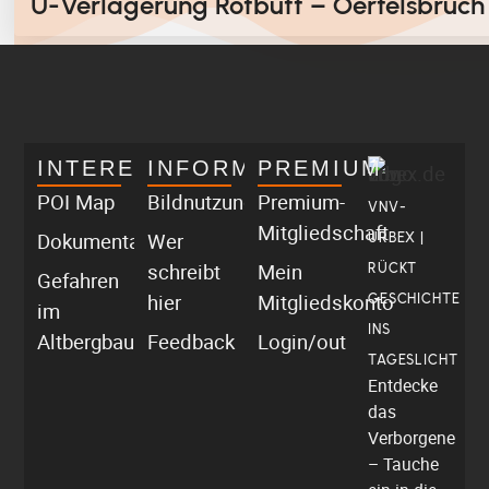
U-Verlagerung Rotbutt – Oertelsbruch
INTERESSANT
INFORMATIV
PREMIUM
POI Map
Bildnutzung
Premium-
VNV-
Mitgliedschaft
Dokumentationen
Wer
URBEX |
schreibt
Mein
RÜCKT
Gefahren
hier
Mitgliedskonto
GESCHICHTE
im
INS
Altbergbau
Feedback
Login/out
TAGESLICHT
Entdecke
das
Verborgene
– Tauche