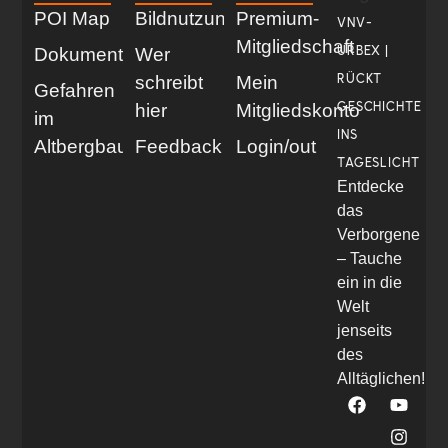
POI Map
Bildnutzung
Premium-
VNV-
Mitgliedschaft
URBEX |
Dokumentationen
Wer
RÜCKT
schreibt
Mein
Gefahren
GESCHICHTE
hier
Mitgliedskonto
im
INS
Altbergbau
Feedback
Login/out
TAGESLICHT
Entdecke
das
Verborgene
– Tauche
ein in die
Welt
jenseits
des
Alltäglichen!