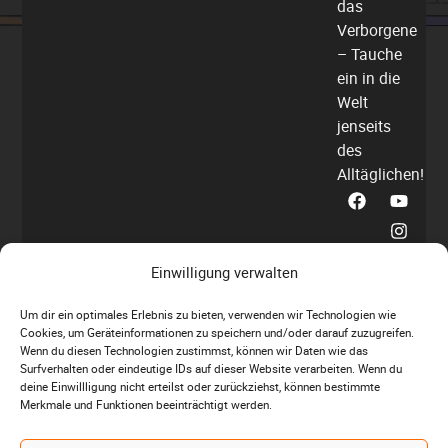
das
Verborgene
– Tauche
ein in die
Welt
jenseits
des
Alltäglichen!
Einwilligung verwalten
Um dir ein optimales Erlebnis zu bieten, verwenden wir Technologien wie
Cookies, um Geräteinformationen zu speichern und/oder darauf zuzugreifen.
Wenn du diesen Technologien zustimmst, können wir Daten wie das
Surfverhalten oder eindeutige IDs auf dieser Website verarbeiten. Wenn du
deine Einwillligung nicht erteilst oder zurückziehst, können bestimmte
Die Weiternutzung von Fotos, Videos, Grafiken
Merkmale und Funktionen beeinträchtigt werden.
und Texte nur nach Rücksprache mit mir! Vor