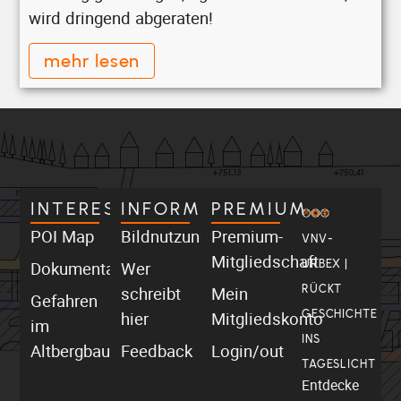
wird dringend abgeraten!
mehr lesen
INTERESSANT
INFORMATIV
PREMIUM
POI Map
Bildnutzung
Premium-
VNV-
Mitgliedschaft
Dokumentationen
Wer
URBEX |
schreibt
Mein
RÜCKT
Gefahren
hier
Mitgliedskonto
GESCHICHTE
im
INS
Altbergbau
Feedback
Login/out
TAGESLICHT
Entdecke