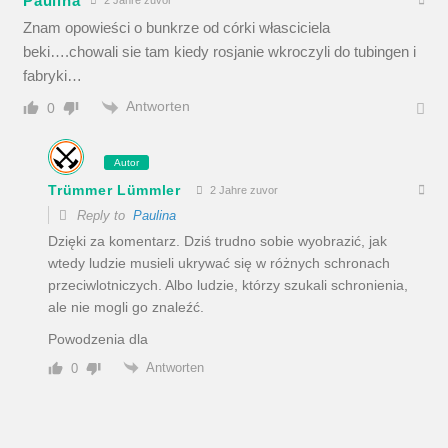
Paulina
2 Jahre zuvor
Znam opowieści o bunkrze od córki własciciela
beki….chowali sie tam kiedy rosjanie wkroczyli do tubingen i
fabryki…
Antworten
0
Autor
Trümmer Lümmler
2 Jahre zuvor
Reply to
Paulina
Dzięki za komentarz. Dziś trudno sobie wyobrazić, jak
wtedy ludzie musieli ukrywać się w różnych schronach
przeciwlotniczych. Albo ludzie, którzy szukali schronienia,
ale nie mogli go znaleźć.
Powodzenia dla
Antworten
0