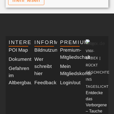
mehr lesen
INTERESSANT
INFORMATIV
PREMIUM
POI Map
Bildnutzung
Premium-
VNV-
Mitgliedschaft
URBEX |
Dokumentationen
Wer
RÜCKT
schreibt
Mein
Gefahren
GESCHICHTE
hier
Mitgliedskonto
im
INS
Altbergbau
Feedback
Login/out
TAGESLICHT
Entdecke
das
Verborgene
– Tauche