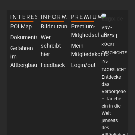
INTERESSANT
INFORMATIV
PREMIUM
POI Map
Bildnutzung
Premium-
VNV-
Mitgliedschaft
Dokumentationen
Wer
URBEX |
schreibt
Mein
RÜCKT
Gefahren
hier
Mitgliedskonto
GESCHICHTE
im
INS
Altbergbau
Feedback
Login/out
TAGESLICHT
Entdecke
das
Verborgene
– Tauche
ein in die
Welt
jenseits
des
Alltäglichen!