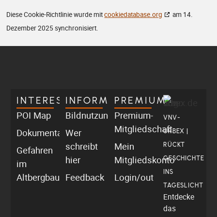
Diese Cookie-Richtlinie wurde mit
cookiedatabase.org
am 14.
Dezember 2025 synchronisiert.
INTERESSANT
INFORMATIV
PREMIUM
POI Map
Bildnutzung
Premium-
VNV-
Mitgliedschaft
Dokumentationen
Wer
URBEX |
schreibt
Mein
RÜCKT
Gefahren
hier
Mitgliedskonto
GESCHICHTE
im
INS
Altbergbau
Feedback
Login/out
TAGESLICHT
Entdecke
das