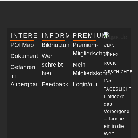
INTERESSANT
INFORMATIV
PREMIUM
POI Map
Bildnutzung
Premium-
VNV-
Mitgliedschaft
URBEX |
Dokumentationen
Wer
RÜCKT
schreibt
Mein
Gefahren
GESCHICHTE
hier
Mitgliedskonto
im
INS
Altbergbau
Feedback
Login/out
TAGESLICHT
Entdecke
das
Verborgene
– Tauche
ein in die
Welt