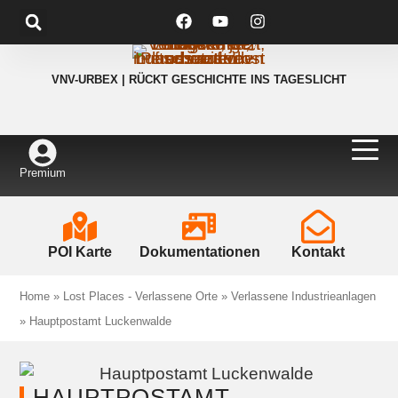
VNV-URBEX | RÜCKT GESCHICHTE INS TAGESLICHT
Premium
POI Karte
Dokumentationen
Kontakt
Home
»
Lost Places - Verlassene Orte
»
Verlassene Industrieanlagen
»
Hauptpostamt Luckenwalde
HAUPTPOSTAMT