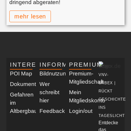
dringend abgeraten!
mehr lesen
INTERESSANT
INFORMATIV
PREMIUM
POI Map
Bildnutzung
Premium-
VNV-
Mitgliedschaft
URBEX |
Dokumentationen
Wer
RÜCKT
schreibt
Mein
Gefahren
GESCHICHTE
hier
Mitgliedskonto
im
INS
Altbergbau
Feedback
Login/out
TAGESLICHT
Entdecke
das