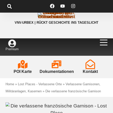
VNV-URBEX | RÜCKT GESCHICHTE INS TAGESLICHT
Premium
POI Karte
Dokumentationen
Kontakt
Home
»
Lost Places - Verlassene Orte
»
Verlassene Garnisonen,
Militäranlagen, Kasernen
»
Die verlassene französische Garnison