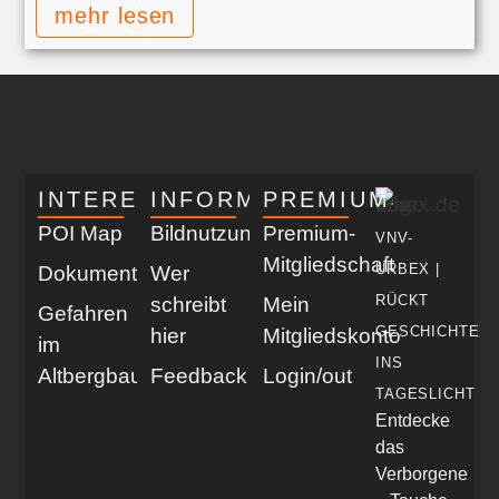
mehr lesen
INTERESSANT
INFORMATIV
PREMIUM
POI Map
Bildnutzung
Premium-
VNV-
Mitgliedschaft
URBEX |
Dokumentationen
Wer
RÜCKT
schreibt
Mein
Gefahren
GESCHICHTE
hier
Mitgliedskonto
im
INS
Altbergbau
Feedback
Login/out
TAGESLICHT
Entdecke
das
Verborgene