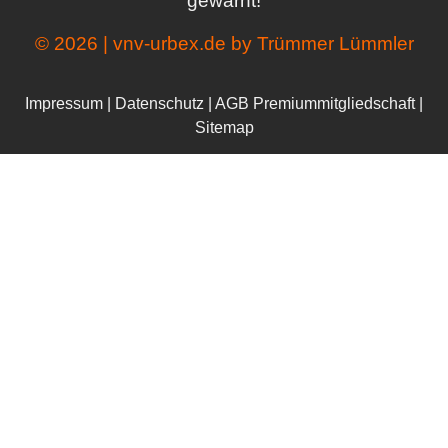
gewarnt!
© 2026 | vnv-urbex.de by Trümmer Lümmler
Impressum
|
Datenschutz
|
AGB Premiummitgliedschaft
|
Sitemap