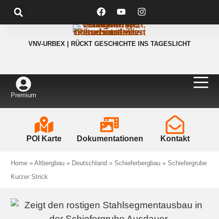
VNV-URBEX | RÜCKT GESCHICHTE INS TAGESLICHT
Premium
POI Karte
Dokumentationen
Kontakt
Home
»
Altbergbau
»
Deutschland
»
Schieferbergbau
»
Schiefergrube
Kurzer Strick