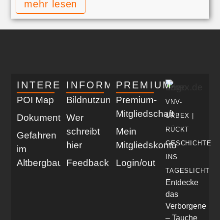
mehr lesen
INTERESSANT
INFORMATIV
PREMIUM
POI Map
Bildnutzung
Premium-
VNV-
Mitgliedschaft
URBEX |
Dokumentationen
Wer
RÜCKT
schreibt
Mein
Gefahren
GESCHICHTE
hier
Mitgliedskonto
im
INS
Altbergbau
Feedback
Login/out
TAGESLICHT
Entdecke
das
Verborgene
– Tauche