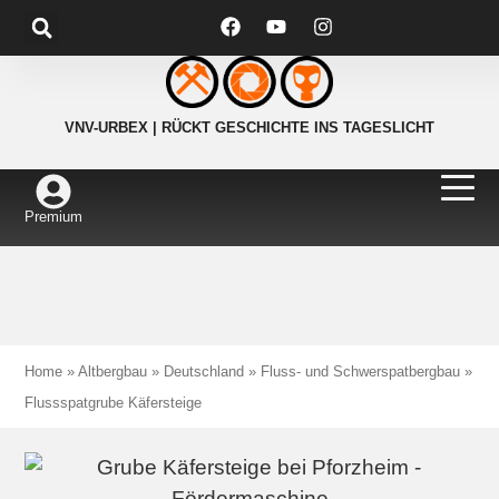
VNV-URBEX | RÜCKT GESCHICHTE INS TAGESLICHT
Premium
Home
»
Altbergbau
»
Deutschland
»
Fluss- und Schwerspatbergbau
»
Flussspatgrube Käfersteige