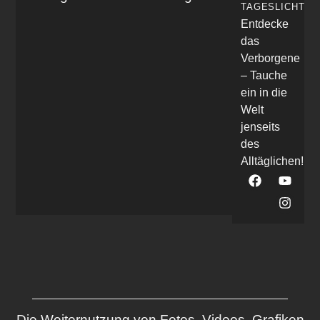
TAGESLICHT
Entdecke
das
Verborgene
– Tauche
ein in die
Welt
jenseits
des
Alltäglichen!
Die Weiternutzung von Fotos, Videos, Grafiken