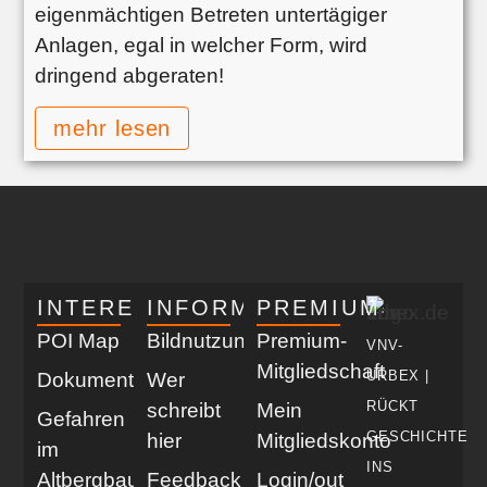
eigenmächtigen Betreten untertägiger
Anlagen, egal in welcher Form, wird
dringend abgeraten!
mehr lesen
INTERESSANT
INFORMATIV
PREMIUM
POI Map
Bildnutzung
Premium-
VNV-
Mitgliedschaft
URBEX |
Dokumentationen
Wer
RÜCKT
schreibt
Mein
Gefahren
GESCHICHTE
hier
Mitgliedskonto
im
INS
Altbergbau
Feedback
Login/out