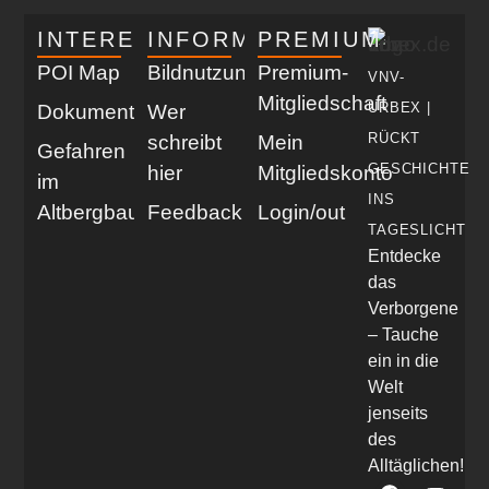
INTERESSANT
INFORMATIV
PREMIUM
POI Map
Bildnutzung
Premium-
VNV-
Mitgliedschaft
URBEX |
Dokumentationen
Wer
RÜCKT
schreibt
Mein
Gefahren
GESCHICHTE
hier
Mitgliedskonto
im
INS
Altbergbau
Feedback
Login/out
TAGESLICHT
Entdecke
das
Verborgene
– Tauche
ein in die
Welt
jenseits
des
Alltäglichen!