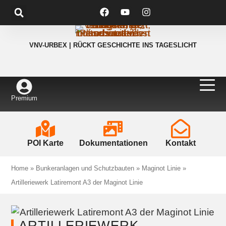
VNV-URBEX | RÜCKT GESCHICHTE INS TAGESLICHT
Premium
POI Karte
Dokumentationen
Kontakt
Home
»
Bunkeranlagen und Schutzbauten
»
Maginot Linie
»
Artilleriewerk Latiremont A3 der Maginot Linie
ARTILLERIEWERK