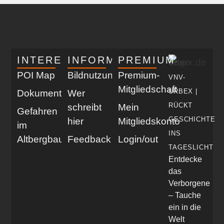
INTERESSANT
INFORMATIV
PREMIUM
POI Map
Bildnutzung
Premium-
VNV-
Mitgliedschaft
URBEX |
Dokumentationen
Wer
RÜCKT
schreibt
Mein
Gefahren
GESCHICHTE
hier
Mitgliedskonto
im
INS
Altbergbau
Feedback
Login/out
TAGESLICHT
Entdecke
das
Verborgene
– Tauche
ein in die
Welt