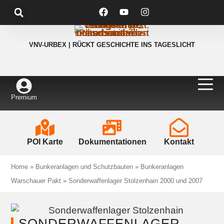
VNV-URBEX | RÜCKT GESCHICHTE INS TAGESLICHT
Premium
POI Karte
Dokumentationen
Kontakt
Home
»
Bunkeranlagen und Schutzbauten
»
Bunkeranlagen
Warschauer Pakt
»
Sonderwaffenlager Stolzenhain 2000 und 2007
SONDERWAFFENLAGER