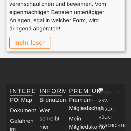
veranschaulichen und bewahren. Vom
eigenmächtigen Betreten untertägiger
Anlagen, egal in welcher Form, wird
dringend abgeraten!
mehr lesen
INTERESSANT
INFORMATIV
PREMIUM
POI Map
Bildnutzung
Premium-
VNV-
Mitgliedschaft
URBEX |
Dokumentationen
Wer
RÜCKT
schreibt
Mein
Gefahren
GESCHICHTE
hier
Mitgliedskonto
im