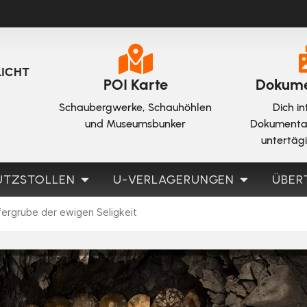
LICHT
POI Karte
Dokume
Schaubergwerke, Schauhöhlen
Dich in
und Museumsbunker
Dokumenta
untertäg
UTZSTOLLEN
U-VERLAGERUNGEN
ÜBER
fergrube der ewigen Seligkeit