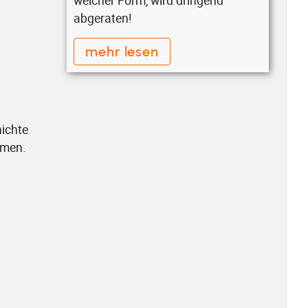
welcher Form, wird dringend
abgeraten!
mehr lesen
ichte
amen.