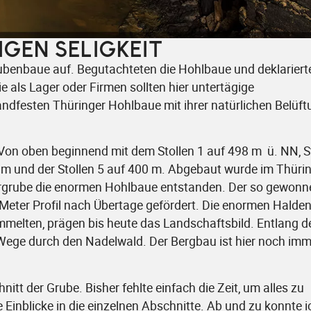
IGEN SELIGKEIT
benbaue auf. Begutachteten die Hohlbaue und deklariert
e als Lager oder Firmen sollten hier untertägige
tandfesten Thüringer Hohlbaue mit ihrer natürlichen Belüf
. Von oben beginnend mit dem Stollen 1 auf 498 m ü. NN, S
24 m und der Stollen 5 auf 400 m. Abgebaut wurde im Thüri
ergrube die enormen Hohlbaue entstanden. Der so gewonn
2 Meter Profil nach Übertage gefördert. Die enormen Halden
melten, prägen bis heute das Landschaftsbild. Entlang d
 Wege durch den Nadelwald. Der Bergbau ist hier noch imm
nitt der Grube. Bisher fehlte einfach die Zeit, um alles zu
 Einblicke in die einzelnen Abschnitte. Ab und zu konnte i