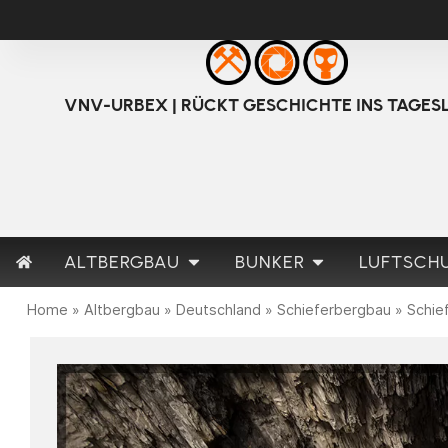
VNV-URBEX | RÜCKT GESCHICHTE INS TAGES
ALTBERGBAU
BUNKER
LUFTSCH
Home
»
Altbergbau
»
Deutschland
»
Schieferbergbau
»
Schie