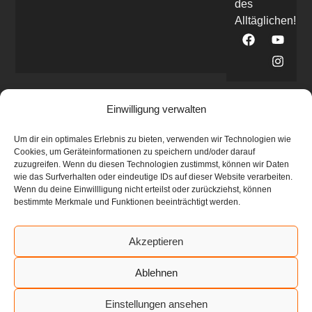
des
Alltäglichen!
Einwilligung verwalten
Um dir ein optimales Erlebnis zu bieten, verwenden wir Technologien wie
Cookies, um Geräteinformationen zu speichern und/oder darauf
zuzugreifen. Wenn du diesen Technologien zustimmst, können wir Daten
Die Weiternutzung von Fotos, Videos, Grafiken
wie das Surfverhalten oder eindeutige IDs auf dieser Website verarbeiten.
Wenn du deine Einwillligung nicht erteilst oder zurückziehst, können
und Texte nur nach Rücksprache mit mir! Vor
bestimmte Merkmale und Funktionen beeinträchtigt werden.
dem illegalen Betreten nicht-öffentlicher
Objekte und unterirdischen Anlagen wird
Akzeptieren
gewarnt!
Ablehnen
© 2026 | vnv-urbex.de by Trümmer Lümmler
Einstellungen ansehen