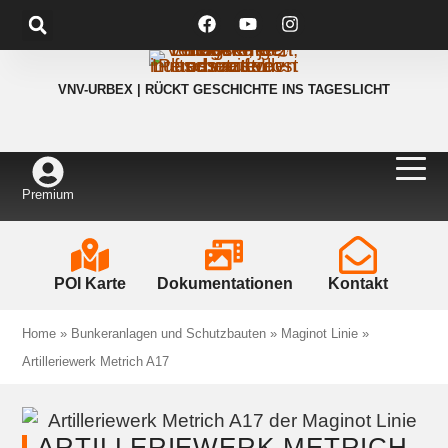
VNV-URBEX | RÜCKT GESCHICHTE INS TAGESLICHT
Premium
POI Karte
Dokumentationen
Kontakt
Home
»
Bunkeranlagen und Schutzbauten
»
Maginot Linie
»
Artilleriewerk Metrich A17
ARTILLERIEWERK METRICH