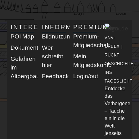
INTERESSANT
INFORMATIV
PREMIUM
POI Map
Bildnutzung
Premium-
VNV-
Mitgliedschaft
URBEX |
Dokumentationen
Wer
RÜCKT
schreibt
Mein
Gefahren
GESCHICHTE
hier
Mitgliedskonto
im
INS
Altbergbau
Feedback
Login/out
TAGESLICHT
Entdecke
das
Verborgene
– Tauche
ein in die
Welt
jenseits