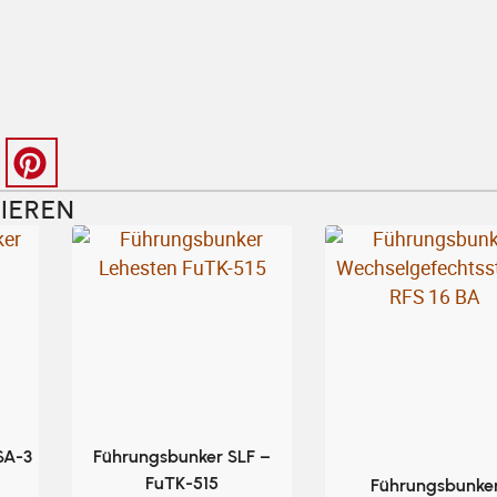
IEREN​
SA-3
Führungsbunker SLF –
FuTK-515
Führungsbunke