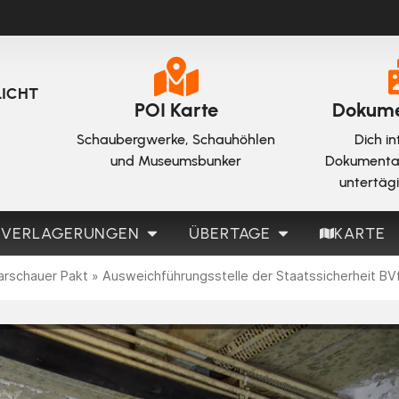
LICHT
POI Karte
Dokume
Schaubergwerke, Schauhöhlen
Dich in
und Museumsbunker
Dokumenta
untertäg
-VERLAGERUNGEN
ÜBERTAGE
KARTE
arschauer Pakt
»
Ausweichführungsstelle der Staatssicherheit BV