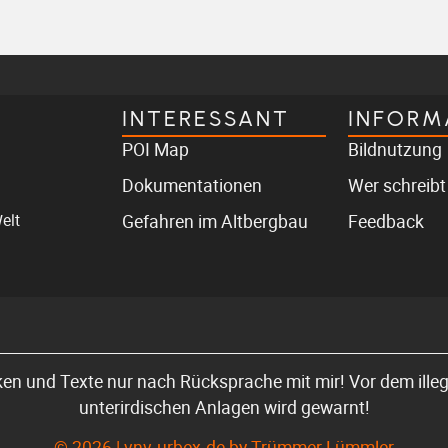
INTERESSANT
INFORM
POI Map
Bildnutzung
Dokumentationen
Wer schreibt
elt
Gefahren im Altbergbau
Feedback
ken und Texte nur nach Rücksprache mit mir! Vor dem illega
unterirdischen Anlagen wird gewarnt!
© 2026 | vnv-urbex.de by Trümmer Lümmler