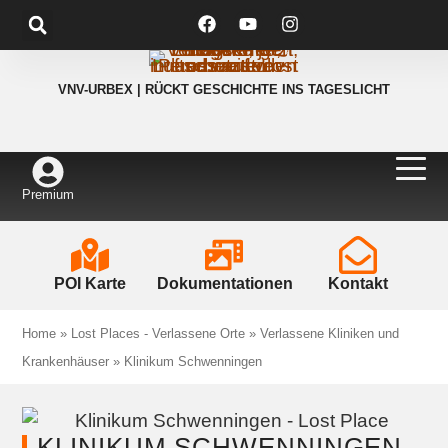
VNV-URBEX | RÜCKT GESCHICHTE INS TAGESLICHT
Premium
POI Karte
Dokumentationen
Kontakt
Home
»
Lost Places - Verlassene Orte
»
Verlassene Kliniken und
Krankenhäuser
»
Klinikum Schwenningen
KLINIKUM SCHWENNINGEN