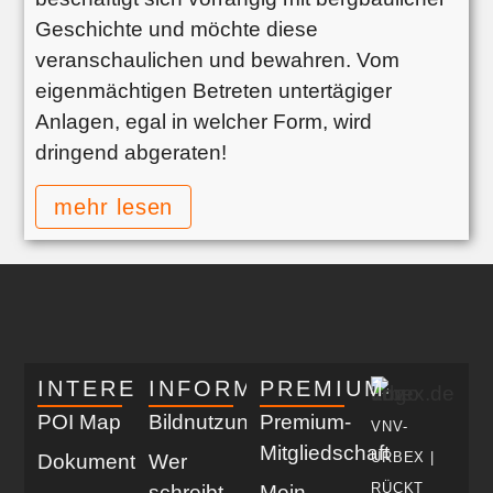
Geschichte und möchte diese
veranschaulichen und bewahren. Vom
eigenmächtigen Betreten untertägiger
Anlagen, egal in welcher Form, wird
dringend abgeraten!
mehr lesen
INTERESSANT
INFORMATIV
PREMIUM
POI Map
Bildnutzung
Premium-
VNV-
Mitgliedschaft
URBEX |
Dokumentationen
Wer
RÜCKT
schreibt
Mein