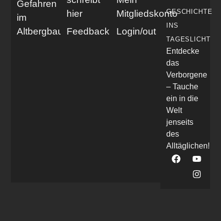
Gefahren
GESCHICHTE
hier
Mitgliedskonto
im
INS
Altbergbau
Feedback
Login/out
TAGESLICHT
Entdecke
das
Verborgene
– Tauche
ein in die
Welt
jenseits
des
Alltäglichen!