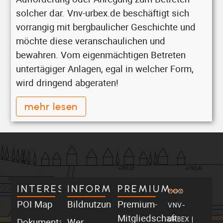
solcher dar. Vnv-urbex.de beschäftigt sich
vorrangig mit bergbaulicher Geschichte und
möchte diese veranschaulichen und
bewahren. Vom eigenmächtigen Betreten
untertägiger Anlagen, egal in welcher Form,
wird dringend abgeraten!
mehr lesen
INTERESSANT
INFORMATIV
PREMIUM
POI Map
Bildnutzung
Premium-
VNV-
Mitgliedschaft
Dokumentationen
Wer
URBEX |