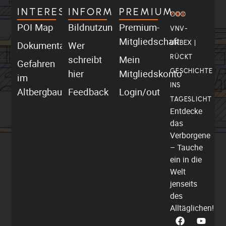
INTERESSANT
INFORMATIV
PREMIUM
POI Map
Bildnutzung
Premium-
VNV-
Mitgliedschaft
Dokumentationen
Wer
URBEX |
schreibt
Mein
RÜCKT
Gefahren
hier
Mitgliedskonto
GESCHICHTE
im
INS
Altbergbau
Feedback
Login/out
TAGESLICHT
Entdecke
das
Verborgene
– Tauche
ein in die
Welt
jenseits
des
Alltäglichen!