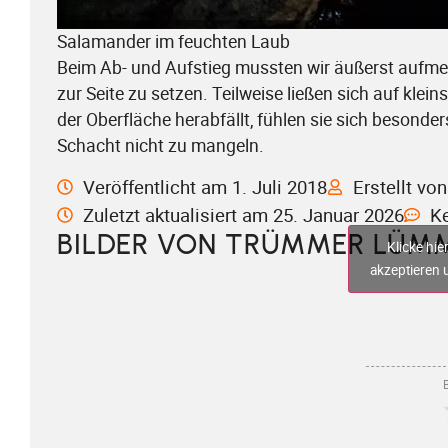
Salamander im feuchten Laub
Beim Ab- und Aufstieg mussten wir äußerst aufme
zur Seite zu setzen. Teilweise ließen sich auf kle
der Oberfläche herabfällt, fühlen sie sich besonde
Schacht nicht zu mangeln.
Veröffentlicht am 1. Juli 2018
Erstellt v
Zuletzt aktualisiert am 25. Januar 2026
K
BILDER VON TRÜMMER LÜMM
Klicke hi
akzeptieren u