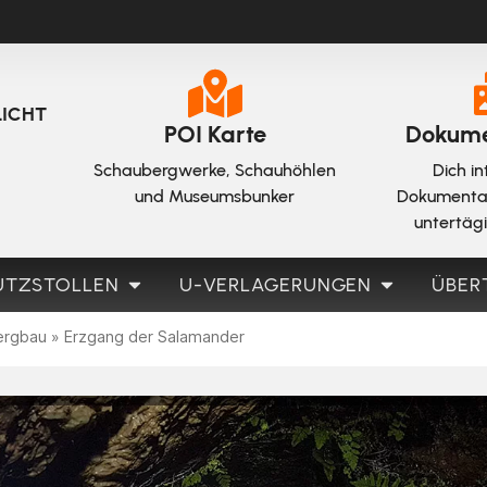
LICHT
POI Karte
Dokume
Schaubergwerke, Schauhöhlen
Dich in
und Museumsbunker
Dokumenta
untertäg
UTZSTOLLEN
U-VERLAGERUNGEN
ÜBER
ergbau
»
Erzgang der Salamander