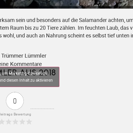
rksam sein und besonders auf die Salamander achten, um
instem Raum bis zu 20 Tiere zählen. Im feuchten Laub, das 
rs wohl, und auch an Nahrung scheint es selbst tief unten 
on Trümmer Lümmler
eine Kommentare
LER AUS 2018
er, um Marketing-Cookies zu
nd diesen Inhalt zu aktivieren
0
Beitrags Bewertung