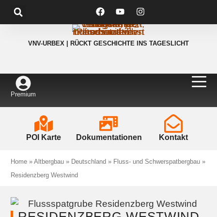
VNV-URBEX | RÜCKT GESCHICHTE INS TAGESLICHT
Premium
POI Karte
Dokumentationen
Kontakt
Home
»
Altbergbau
»
Deutschland
»
Fluss- und Schwerspatbergbau
»
Residenzberg Westwind
RESIDENZBERG WESTWIND