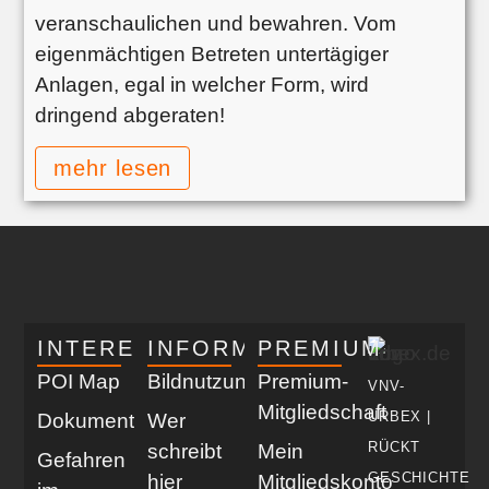
veranschaulichen und bewahren. Vom
eigenmächtigen Betreten untertägiger
Anlagen, egal in welcher Form, wird
dringend abgeraten!
mehr lesen
INTERESSANT
INFORMATIV
PREMIUM
POI Map
Bildnutzung
Premium-
VNV-
Mitgliedschaft
URBEX |
Dokumentationen
Wer
RÜCKT
schreibt
Mein
Gefahren
GESCHICHTE
hier
Mitgliedskonto