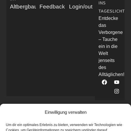
INS
Altbergbau
Feedback
Login/out
TAGESLICHT
Entdecke
das
Verborgene
– Tauche
ein in die
Welt
jenseits
des
Alltäglichen!
Einwilligung verwalten
Um dir ein optimales Erlebnis zu bieten, verwenden wir Technologien wie
Cookies, um Geräteinformationen zu speichern und/oder darauf