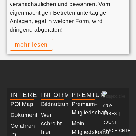
veranschaulichen und bewahren. Vom
eigenmächtigen Betreten untertägiger
Anlagen, egal in welcher Form, wird
dringend abgeraten!
mehr lesen
INTERESSANT
INFORMATIV
PREMIUM
POI Map
Bildnutzung
Premium-
VNV-
Mitgliedschaft
URBEX |
Dokumentationen
Wer
RÜCKT
schreibt
Mein
Gefahren
GESCHICHTE
hier
Mitgliedskonto
im