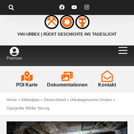
VNV-URBEX | RÜCKT GESCHICHTE INS TAGESLICHT
Premium
POI Karte
Dokumentationen
Kontakt
Home
»
Altbergbau
»
Deutschland
»
Unkategorisierte Gruben
»
Gipsgrube Wilder Verzug