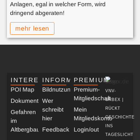
Anlagen, egal in welcher Form, wird
dringend abgeraten!
mehr lesen
INTERESSANT
INFORMATIV
PREMIUM
POI Map
Bildnutzung
Premium-
VNV-
Mitgliedschaft
URBEX |
Dokumentationen
Wer
RÜCKT
schreibt
Mein
Gefahren
GESCHICHTE
hier
Mitgliedskonto
im
INS
Altbergbau
Feedback
Login/out
TAGESLICHT