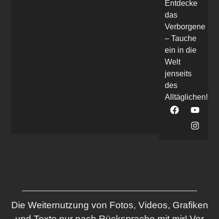
Entdecke
das
Verborgene
– Tauche
ein in die
Welt
jenseits
des
Alltäglichen!
Die Weiternutzung von Fotos, Videos, Grafiken
und Texte nur nach Rücksprache mit mir! Vor