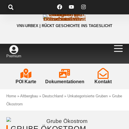
VNV-URBEX | RÜCKT GESCHICHTE INS TAGESLICHT
Premium
POI Karte
Dokumentationen
Kontakt
Home
»
Altbergbau
»
Deutschland
»
Unkategorisierte Gruben
»
Grube
Ökostrom
GRUBE ÖKOSTROM