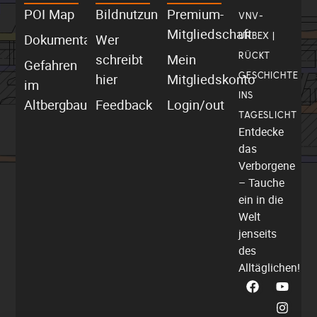
POI Map
Bildnutzung
Premium-
VNV-
Mitgliedschaft
Dokumentationen
Wer
URBEX |
schreibt
Mein
RÜCKT
Gefahren
hier
Mitgliedskonto
GESCHICHTE
im
INS
Altbergbau
Feedback
Login/out
TAGESLICHT
Entdecke
das
Verborgene
– Tauche
ein in die
Welt
jenseits
des
Alltäglichen!